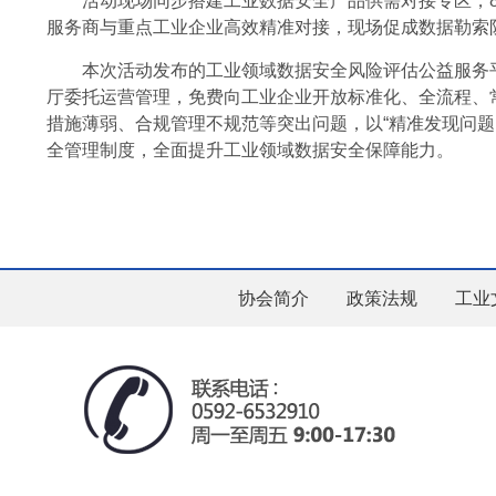
活动现场同步搭建工业数据安全产品供需对接专区，8家
服务商与重点工业企业高效精准对接，现场促成数据勒索
本次活动发布的工业领域数据安全风险评估公益服务平
厅委托运营管理，免费向工业企业开放标准化、全流程、常
措施薄弱、合规管理不规范等突出问题，以“精准发现问
全管理制度，全面提升工业领域数据安全保障能力。
协会简介
政策法规
工业