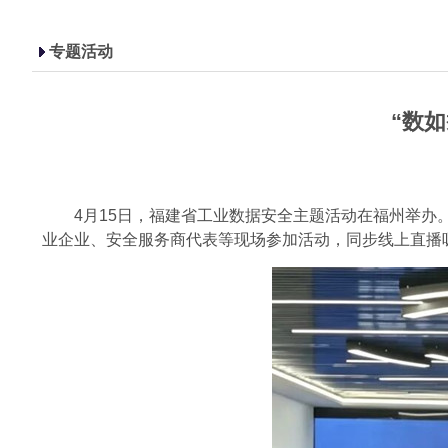
专题活动
“数
4月15日，福建省工业数据安全主题活动在福州举办。
业企业、安全服务商代表等现场参加活动，同步线上直播