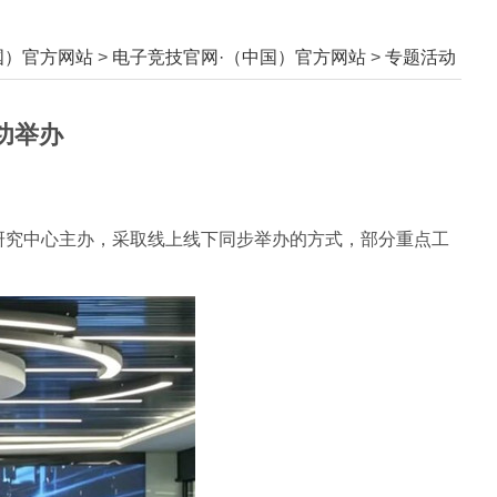
国）官方网站
>
电子竞技官网·（中国）官方网站
>
专题活动
功举办
研究中心主办，采取线上线下同步举办的方式，部分重点工