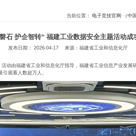
当前位置：
电子竞技官网·（中
如磐石 护企智转” 福建工业数据安全主题活动成
发布日期： 2026-04-17
来源：福建省工业和信息化厅
活动由福建省工业和信息化厅指导，福建省工业信息产业发展
吸引观看人数超万人。