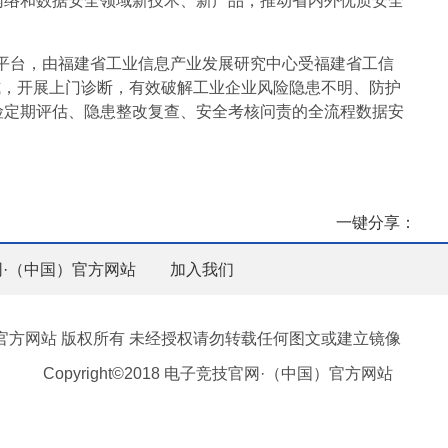
网络和数据安全领域新技术、新产品，推动省内外优质安全
台，由福建省工业信息产业发展研究中心受福建省工信
式，开展上门诊断，有效破解工业企业风险隐患不明、防护
险定期评估、隐患整改复查、安全考核问责的全流程数据安
一键分享：
·（中国）官方网站
加入我们
官方网站 版权所有 未经授权请勿转载任何图文或建立镜像
Copyright©2018 电子竞技官网·（中国）官方网站