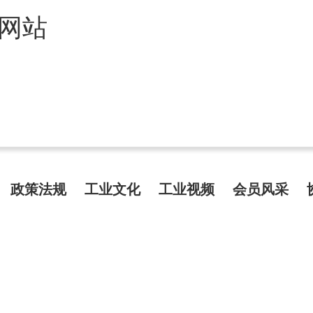
网站
政策法规
工业文化
工业视频
会员风采