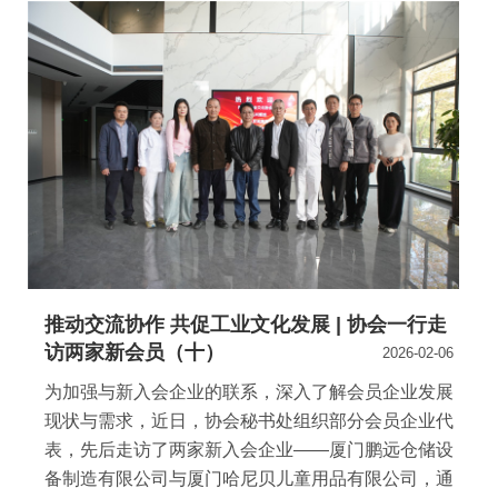
推动交流协作 共促工业文化发展 | 协会一行走
访两家新会员（十）
2026-02-06
为加强与新入会企业的联系，深入了解会员企业发展
现状与需求，近日，协会秘书处组织部分会员企业代
表，先后走访了两家新入会企业——厦门鹏远仓储设
备制造有限公司与厦门哈尼贝儿童用品有限公司，通