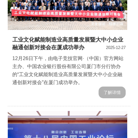
工业文化赋能制造业高质量发展暨大中小企业
融通创新对接会在厦成功举办
2025-12-27
12月26日下午，由电子竞技官网·（中国）官方网站
主办、中国农业银行股份有限公司厦门市分行协办
的“工业文化赋能制造业高质量发展暨大中小企业融
通创新对接会”在厦门成功举办。
了解详情