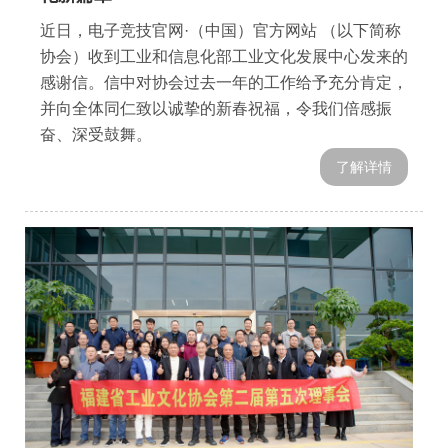
近日，电子竞技官网·（中国）官方网站 （以下简称
协会）收到工业和信息化部工业文化发展中心发来的
感谢信。信中对协会过去一年的工作给予充分肯定，
并向全体同仁致以诚挚的新春祝福，令我们倍感振
奋、深受鼓舞。
了解详情