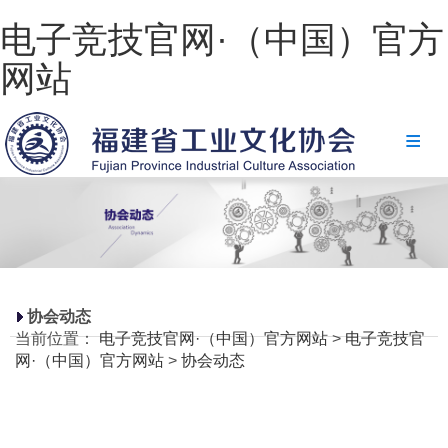
电子竞技官网·（中国）官方
网站
电子竞技官网·（中国）官方网站
协会简介
政策法规
电子竞技官网·（中国）官方网站
省级政策
协会动态
当前位置：
电子竞技官网·（中国）官方网站
>
电子竞技官
地方政策
网·（中国）官方网站
>
协会动态
聚焦前沿
工业文化
赋能产业 |
工业视频
半导体市