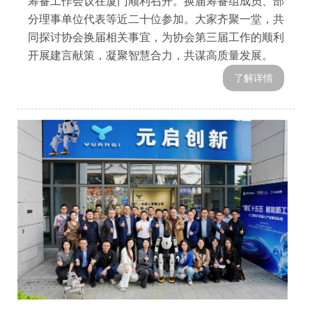
筹备工作会议在厦门顺利召开。换届筹备组成员、部
分理事单位代表等近二十位参加。大家齐聚一堂，共
同探讨协会换届相关事宜，为协会第三届工作的顺利
开展建言献策，凝聚智慧合力，共谋高质量发展。
了解详情