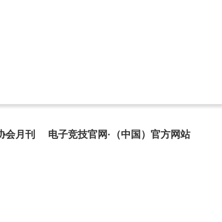
协会月刊
电子竞技官网·（中国）官方网站