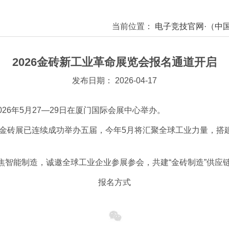
当前位置：
电子竞技官网·（中
2026金砖新工业革命展览会报名通道开启
发布日期： 2026-04-17
026年5月27—29日在厦门国际会展中心举办。
砖展已连续成功举办五届，今年5月将汇聚全球工业力量，搭建高
能制造，诚邀全球工业企业参展参会，共建“金砖制造”供应链
报名方式