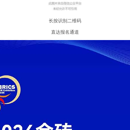
长按识别二维码
直达报名通道