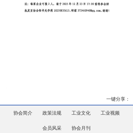
一键分享：
协会简介
政策法规
工业文化
工业视频
会员风采
协会月刊