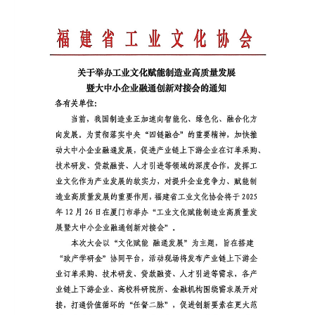
工业视频
会员风采
协会月刊
电子竞技官网·（中国）官方网站
加入我们