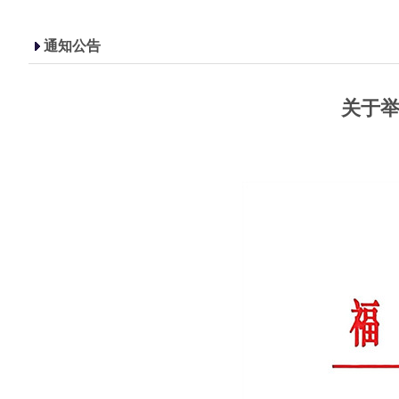
通知公告
关于举