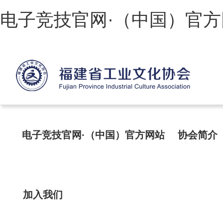
电子竞技官网·（中国）官方
电子竞技官网·（中国）官方网站
协会简介
加入我们