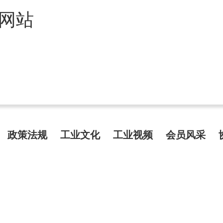
网站
政策法规
工业文化
工业视频
会员风采