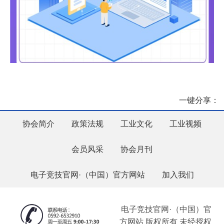
一键分享：
协会简介
政策法规
工业文化
工业视频
会员风采
协会月刊
电子竞技官网·（中国）官方网站
加入我们
电子竞技官网·（中国）官
方网站 版权所有 未经授权