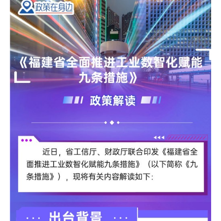
工业视频
会员风采
协会月刊
电子竞技官网·（中国）官方网站
加入我们