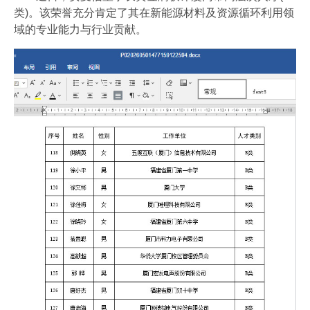
工业视频
类)。该荣誉充分肯定了其在新能源材料及资源循环利用领
域的专业能力与行业贡献。
会员风采
协会月刊
电子竞技官网·（中国）官方网站
加入我们