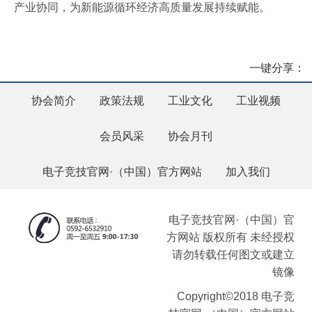
产业协同，为新能源循环经济高质量发展持续赋能。
一键分享：
协会简介
政策法规
工业文化
工业视频
会员风采
协会月刊
电子竞技官网·（中国）官方网站
加入我们
电子竞技官网·（中国）官
方网站 版权所有 未经授权
请勿转载任何图文或建立
镜像
Copyright©2018 电子竞