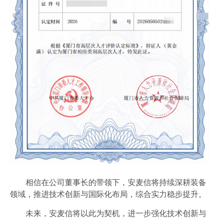
相信在公司董事长的带领下，安麦信将持续深耕装备
领域，推进技术创新与国际化布局，综合实力稳步提升。
未来，安麦信将以此为契机，进一步强化技术创新与