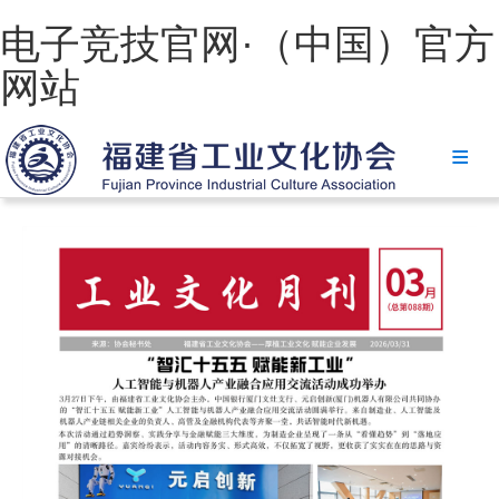
电子竞技官网·（中国）官方
网站
电子竞技官网·（中国）官方网站
协会简介
政策法规
电子竞技官网·（中国）官方网站
省级政策
地方政策
工业文化
工业视频