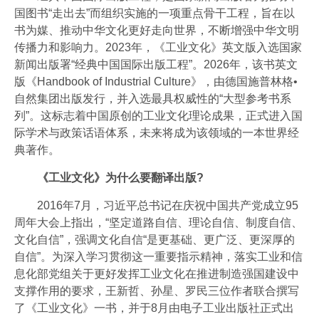
工业视频
国图书“走出去”而组织实施的一项重点骨干工程，旨在以
书为媒、推动中华文化更好走向世界，不断增强中华文明
会员风采
传播力和影响力。2023年，《工业文化》英文版入选国家
协会月刊
新闻出版署“经典中国国际出版工程”。2026年，该书英文
版《Handbook of Industrial Culture》，由德国施普林格•
电子竞技官网·（中国）官方网站
自然集团出版发行，并入选最具权威性的“大型参考书系
列”。这标志着中国原创的工业文化理论成果，正式进入国
加入我们
际学术与政策话语体系，未来将成为该领域的一本世界经
典著作。
《工业文化》为什么要翻译出版?
2016年7月，习近平总书记在庆祝中国共产党成立95
周年大会上指出，“坚定道路自信、理论自信、制度自信、
文化自信”，强调文化自信“是更基础、更广泛、更深厚的
自信”。为深入学习贯彻这一重要指示精神，落实工业和信
息化部党组关于更好发挥工业文化在推进制造强国建设中
支撑作用的要求，王新哲、孙星、罗民三位作者联合撰写
了《工业文化》一书，并于8月由电子工业出版社正式出