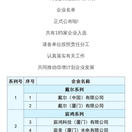
工业视频
企业名单
会员风采
正式公布啦!
协会月刊
共有185家企业入选
电子竞技官网·（中国）官方网站
请各单位按照责任分工
加入我们
认真落实有关工作
共同推动倍增计划企业发展