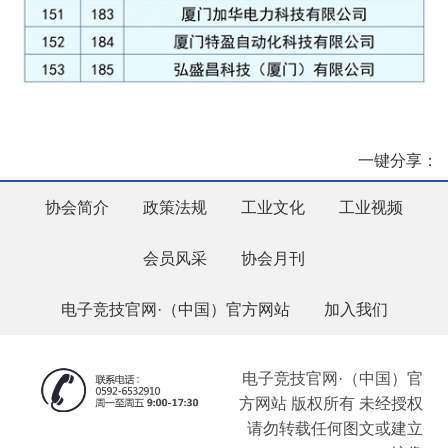
一键分享：
协会简介
政策法规
工业文化
工业视频
会员风采
协会月刊
电子竞技官网·（中国）官方网站
加入我们
电子竞技官网·（中国）官
方网站 版权所有 未经授权
请勿转载任何图文或建立