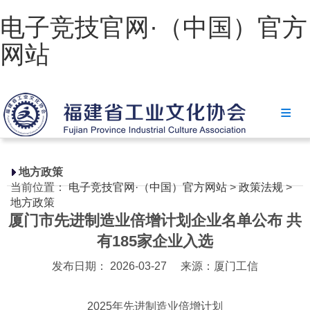
电子竞技官网·（中国）官方
网站
电子竞技官网·（中国）官方网站
协会简介
政策法规
地方政策
当前位置：
电子竞技官网·（中国）官方网站
>
政策法规
>
电子竞技官网·（中国）官方网站
地方政策
厦门市先进制造业倍增计划企业名单公布 共
省级政策
有185家企业入选
地方政策
发布日期： 2026-03-27
来源：厦门工信
工业文化
2025年先进制造业倍增计划