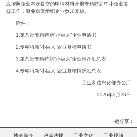
应按照企业本次提交的申请材料开展专精特新中小企业复
核工作，避免重复组织企业参加复核。
附件：
1.第八批专精特新“小巨人”企业申请书
2.专精特新“小巨人”企业复核申请书
3.第八批专精特新“小巨人”企业推荐汇总表
4.专精特新“小巨人”企业复核情况汇总表
工业和信息化部办公厅
2026年3月23日
一键分享：
协会简介
政策法规
工业文化
工业视频