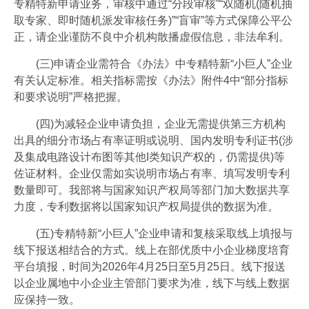
专精特新申请业务，审核中通过“分段审核”“双随机(随机抽
取专家、即时随机派发审核任务)”“盲审”等方式保障公平公
正，请企业谨防不良中介机构散播虚假信息，非法牟利。
(三)申请企业需符合《办法》中专精特新“小巨人”企业
有关认定标准。相关指标需按《办法》附件4中“部分指标
和要求说明”严格把握。
(四)为减轻企业申请负担，企业无需提供第三方机构
出具的细分市场占有率证明或说明、国内发明专利证书(涉
及集成电路设计布图等其他I类知识产权的，仍需提供)等
佐证材料。企业仅需如实说明市场占有率、填写发明专利
数量即可。我部将与国家知识产权局等部门加大数据共享
力度，专利数据将以国家知识产权局提供的数据为准。
(五)专精特新“小巨人”企业申请和复核采取线上填报与
线下报送相结合的方式。线上在部优质中小企业梯度培育
平台填报，时间为2026年4月25日至5月25日。线下报送
以企业属地中小企业主管部门要求为准，线下与线上数据
应保持一致。