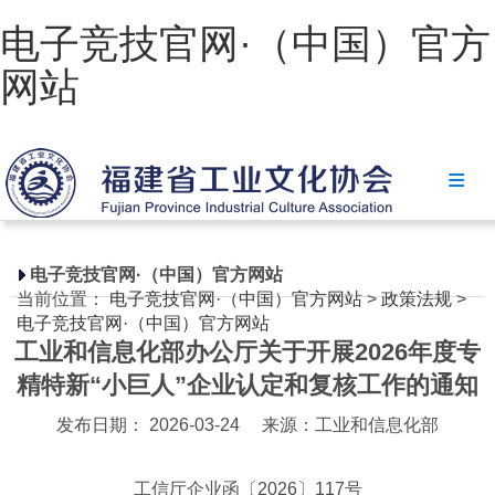
电子竞技官网·（中国）官方
网站
电子竞技官网·（中国）官方网站
协会简介
政策法规
电子竞技官网·（中国）官方网站
当前位置：
电子竞技官网·（中国）官方网站
>
政策法规
>
电子竞技官网·（中国）官方网站
电子竞技官网·（中国）官方网站
工业和信息化部办公厅关于开展2026年度专
省级政策
精特新“小巨人”企业认定和复核工作的通知
地方政策
发布日期： 2026-03-24
来源：工业和信息化部
工业文化
工信厅企业函〔2026〕117号