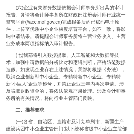
(六)企业有关财务数据依据会计师事务所出具的审计
报告。务请将会计师事务所在财政部注册会计师行业统一
监管平台(//acc.mof.gov.cn)完成报备后的已赋码电子原
件，上传至优质中小企业梯度培育平台，如不一致，将影
响申请结果。请提醒会计师事务所将主营业务收入、主营
业务成本两项指标纳入审计报告。
(七)我部将引入数据提取、人工智能和大数据等技
术，加强申请数据的分析比对和逻辑判断，严格防范数据
造假。如发现企业存在上述情况，我部将根据《办法》，
取消企业创新型中小企业、专精特新中小企业、专精特
新“小巨人”企业等称号，并禁止企业三年内再次申请。涉
及骗取财政资金的，将依法依规严肃处理。涉及会计师事
务所的有关情况，将向行业主管部门反映。
二、推荐要求
(一)各省、自治区、直辖市及计划单列市、新疆生产
建设兵团中小企业主管部门(以下统称省级中小企业主管部