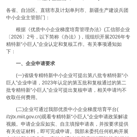
工业视频
各省、自治区、直辖市及计划单列市、新疆生产建设兵团
会员风采
中小企业主管部门：
协会月刊
根据《优质中小企业梯度培育管理办法》(工信部企业
〔2026〕2号，以下简称《办法》)，现组织开展2026年专
电子竞技官网·（中国）官方网站
精特新“小巨人”企业认定和复核工作。有关事项通知如
下：
加入我们
一、企业申请要求
(一)省级专精特新中小企业可提出第八批专精特新“小
巨人”企业申请，2023年认定的第五批和复核通过的第二
批专精特新“小巨人”企业可提出复核申请，相关申请均不
收取任何费用。
(二)企业可通过我部优质中小企业梯度培育平台(
//zjtx.miit.gov.cn)观看专精特新“小巨人”企业申请政策解读
视频。申请企业应如实、自主填报申请表，并按要求提供
有关佐证材料，即可完成申请。我部未委托任何机构开展