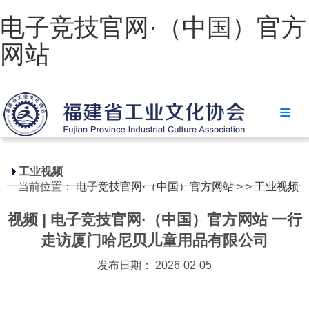
电子竞技官网·（中国）官方
网站
电子竞技官网·（中国）官方网站
协会简介
政策法规
工业视频
当前位置：
电子竞技官网·（中国）官方网站
>
>
工业视频
电子竞技官网·（中国）官方网站
视频 | 电子竞技官网·（中国）官方网站 一行
省级政策
走访厦门哈尼贝儿童用品有限公司
地方政策
发布日期： 2026-02-05
工业文化