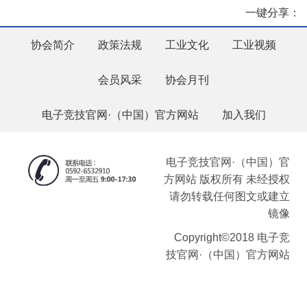
工业视频
一键分享：
会员风采
协会简介
政策法规
工业文化
工业视频
协会月刊
会员风采
协会月刊
电子竞技官网·（中国）官方网站
电子竞技官网·（中国）官方网站
加入我们
加入我们
电子竞技官网·（中国）官
方网站 版权所有 未经授权
请勿转载任何图文或建立
镜像
Copyright©2018 电子竞
技官网·（中国）官方网站