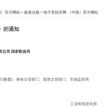
国）官方网站
>
政策法规
>
电子竞技官网·（中国）官方网站
》的通知
管总局 国家数据局
(教委)、商务主管部门、国资主管部门、市场监管局
工业和信息化部