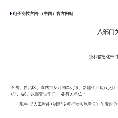
电子竞技官网·（中国）官方网站
八部门
工业和信息化部 
各省、自治区、直辖市及计划单列市、新疆生产建设兵团
(厅、委)、数据管理部门 ，各有关单位：
现将《“人工智能+制造”专项行动实施意见》印发给你