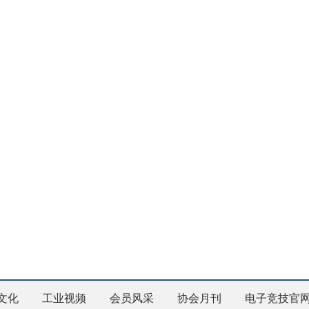
文化
工业视频
会员风采
协会月刊
电子竞技官网