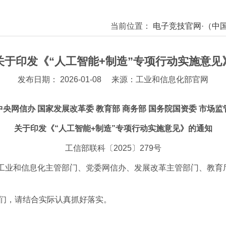
当前位置：
电子竞技官网·（中
关于印发《“人工智能+制造”专项行动实施意见
发布日期： 2026-01-08
来源：工业和信息化部官网
中央网信办 国家发展改革委 教育部 商务部 国务院国资委 市场监
关于印发《“人工智能+制造”专项行动实施意见》的通知
工信部联科〔2025〕279号
工业和信息化主管部门、党委网信办、发展改革主管部门、教育厅
们，请结合实际认真抓好落实。