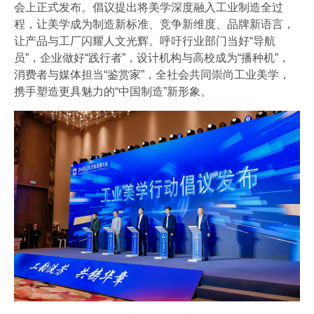
工业视频
会上正式发布。倡议提出将美学深度融入工业制造全过
程，让美学成为制造新标准、竞争新维度、品牌新语言，
会员风采
让产品与工厂闪耀人文光辉。呼吁行业部门当好“导航
员”，企业做好“践行者”，设计机构与高校成为“播种机”，
协会月刊
消费者与媒体担当“鉴赏家”，全社会共同崇尚工业美学，
携手塑造更具魅力的“中国制造”新形象。
电子竞技官网·（中国）官方网站
加入我们