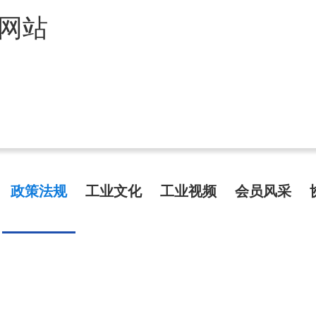
网站
政策法规
工业文化
工业视频
会员风采