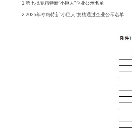
1.第七批专精特新“小巨人”企业公示名单
2.2025年专精特新“小巨人”复核通过企业公示名单