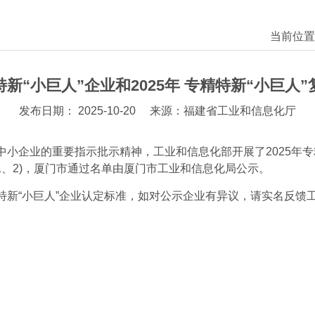
当前位
新“小巨人”企业和2025年 专精特新“小巨人
发布日期： 2025-10-20
来源：福建省工业和信息化厅
企业的重要指示批示精神，工业和信息化部开展了2025年专精
1、2)，厦门市通过名单由厦门市工业和信息化局公示。
“小巨人”企业认定标准，如对公示企业有异议，请实名反馈