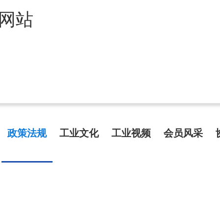
网站
政策法规
工业文化
工业视频
会员风采