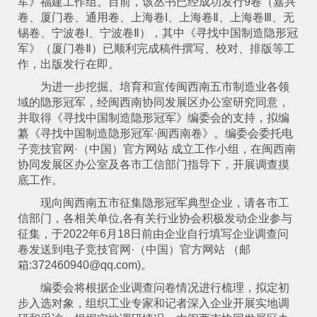
军》福建工作组。目前，该丛书已经成功发行9卷（嘉兴
卷、厦门卷、通用卷、上海卷I、上海卷Ⅱ、上海卷Ⅲ、无
锡卷、宁波卷I、宁波卷Ⅱ），其中《寻找中国制造隐形冠
军》（厦门卷Ⅱ）已顺利完成稿件撰写、校对、排版等工
作，出版发行在即。
为进一步挖掘、培育和宣传闽西南五市制造业各领
域的隐形冠军，经闽西南协同发展区办公室研究同意，
并取得《寻找中国制造隐形冠军》编委会的支持，拟编
纂《寻找中国制造隐形冠军·闽西南卷》。编委会委托电
子竞技官网·（中国）官方网站 成立工作小组，在闽西南
协同发展区办公室及各市工信部门指导下，开展调查摸
底工作。
现向闽西南五市征集隐形冠军典型企业，请各市工
信部门，各相关单位,各有关行业协会积极发动企业参与
征集，于2022年6月18日前由企业自行填写企业调查问
卷发送到电子竞技官网·（中国）官方网站 （邮
箱:372460940@qq.com)。
编委会将根据企业调查问卷情况进行梳理，拟定初
步入选对象，组织工业专家和记者深入企业开展实地调